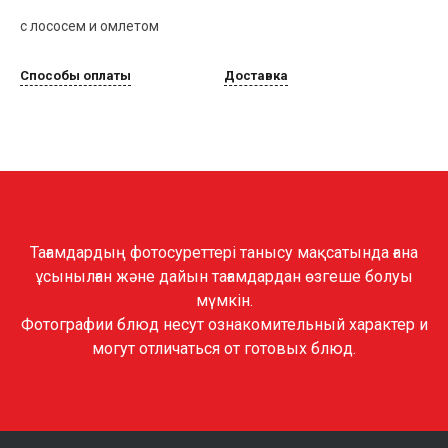
с лососем и омлетом
Способы оплаты
Доставка
Тағамдардың фотосуреттері танысу мақсатында ғана
ұсынылған және дайын тағамдардан өзгеше болуы
мүмкін.
Фотографии блюд несут ознакомительный характер и
могут отличаться от готовых блюд.